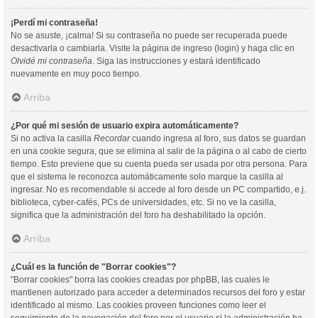
¡Perdí mi contraseña!
No se asuste, ¡calma! Si su contraseña no puede ser recuperada puede
desactivarla o cambiarla. Visite la página de ingreso (login) y haga clic en
Olvidé mi contraseña
. Siga las instrucciones y estará identificado
nuevamente en muy poco tiempo.
Arriba
¿Por qué mi sesión de usuario expira automáticamente?
Si no activa la casilla
Recordar
cuando ingresa al foro, sus datos se guardan
en una cookie segura, que se elimina al salir de la página o al cabo de cierto
tiempo. Esto previene que su cuenta pueda ser usada por otra persona. Para
que el sistema le reconozca automáticamente solo marque la casilla al
ingresar. No es recomendable si accede al foro desde un PC compartido, e.j.
biblioteca, cyber-cafés, PCs de universidades, etc. Si no ve la casilla,
significa que la administración del foro ha deshabilitado la opción.
Arriba
¿Cuál es la función de "Borrar cookies"?
"Borrar cookies" borra las cookies creadas por phpBB, las cuales le
mantienen autorizado para acceder a determinados recursos del foro y estar
identificado al mismo. Las cookies proveen funciones como leer el
seguimiento de la navegación del foro por el usuario si la administración ha