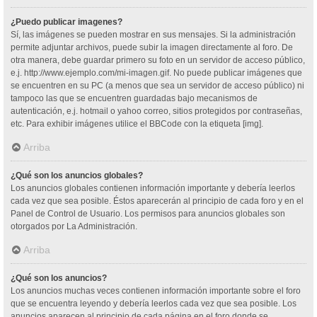
¿Puedo publicar imagenes?
Sí, las imágenes se pueden mostrar en sus mensajes. Si la administración
permite adjuntar archivos, puede subir la imagen directamente al foro. De
otra manera, debe guardar primero su foto en un servidor de acceso público,
e.j. http://www.ejemplo.com/mi-imagen.gif. No puede publicar imágenes que
se encuentren en su PC (a menos que sea un servidor de acceso público) ni
tampoco las que se encuentren guardadas bajo mecanismos de
autenticación, e.j. hotmail o yahoo correo, sitios protegidos por contraseñas,
etc. Para exhibir imágenes utilice el BBCode con la etiqueta [img].
Arriba
¿Qué son los anuncios globales?
Los anuncios globales contienen información importante y debería leerlos
cada vez que sea posible. Éstos aparecerán al principio de cada foro y en el
Panel de Control de Usuario. Los permisos para anuncios globales son
otorgados por La Administración.
Arriba
¿Qué son los anuncios?
Los anuncios muchas veces contienen información importante sobre el foro
que se encuentra leyendo y debería leerlos cada vez que sea posible. Los
anuncios aparecen al principio de cada página en el foro donde se