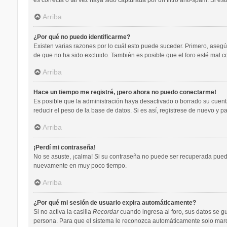
Arriba
¿Por qué no puedo identificarme?
Existen varias razones por lo cuál esto puede suceder. Primero, aseg
de que no ha sido excluido. También es posible que el foro esté mal co
Arriba
Hace un tiempo me registré, ¡pero ahora no puedo conectarme!
Es posible que la administración haya desactivado o borrado su cuen
reducir el peso de la base de datos. Si es así, registrese de nuevo y pa
Arriba
¡Perdí mi contraseña!
No se asuste, ¡calma! Si su contraseña no puede ser recuperada puede 
nuevamente en muy poco tiempo.
Arriba
¿Por qué mi sesión de usuario expira automáticamente?
Si no activa la casilla
Recordar
cuando ingresa al foro, sus datos se gu
persona. Para que el sistema le reconozca automáticamente solo marque