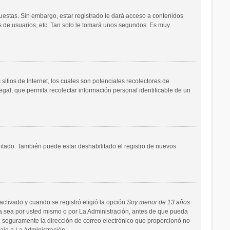
uestas. Sin embargo, estar registrado le dará acceso a contenidos
s de usuarios, etc. Tan solo le tomará unos segundos. Es muy
tios de Internet, los cuales son potenciales recolectores de
egal, que permita recolectar información personal identificable de un
litado. También puede estar deshabilitado el registro de nuevos
activado y cuando se registró eligió la opción
Soy menor de 13 años
ya sea por usted mismo o por La Administración, antes de que pueda
mail, seguramente la dirección de correo electrónico que proporcionó no
saje a La Administración.