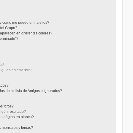
y como me puedo unir a ellos?
del Grupo?
aparecen en diferentes colores?
terminado"?
os!
lguien en este foro!
rados?
os de mi lista de Amigos e Ignorados?
s foros?
ngún resultado?
a página en blanco?
s mensajes y temas?