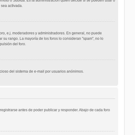
Remoto o Subida. Es la administración quien decide si se pueden usar o
 sea activada.
oro, e.j. moderadores y administradores. En general, no puede
r su rango. La mayoría de los foros lo consideran "spam", no lo
ulsión del foro.
licioso del sistema de e-mail por usuarios anónimos.
egistrarse antes de poder publicar y responder. Abajo de cada foro