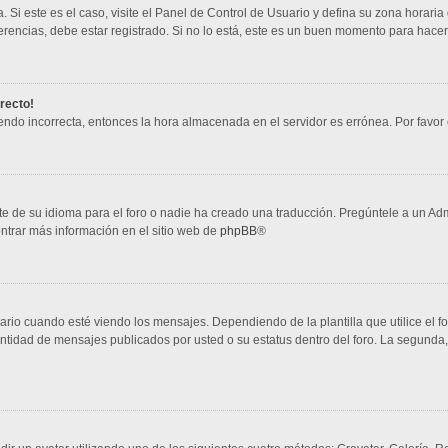
 Si este es el caso, visite el Panel de Control de Usuario y defina su zona horaria
rencias, debe estar registrado. Si no lo está, este es un buen momento para hacer
rrecto!
siendo incorrecta, entonces la hora almacenada en el servidor es errónea. Por favo
e de su idioma para el foro o nadie ha creado una traducción. Pregúntele a un Admi
ntrar más información en el sitio web de
phpBB
®
cuando esté viendo los mensajes. Dependiendo de la plantilla que utilice el foro
cantidad de mensajes publicados por usted o su estatus dentro del foro. La segun