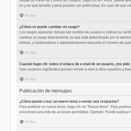
Desde su Panel de Control de Usuario, haga clic en “Perfil” puede aña
no y en que tamaño y peso pueden ser publicadas. En caso de que no 
Arriba
¿Cómo se puede cambiar mi rango?
Los rangos aparecen debajo del nombre de usuario e indican la cantida
cambiar su rango directamente ya que está determinado por la administ
toleran, y moderadores o administradores reducirán el número de publ
Arriba
Cuando hago clic sobre el enlace de e-mail de un usuario, ¡me pide
Solo usuarios registrados pueden enviar e-mail a otros usuarios a travé
Arriba
Publicación de mensajes
¿Cómo puedo crear un nuevo tema o enviar una respuesta?
Para publicar un nuevo tema, haga clic en "Nuevo tema". Para publicar
encontrará una lista de acciones permitidas. Ejemplo: Puede publicar 
Arriba