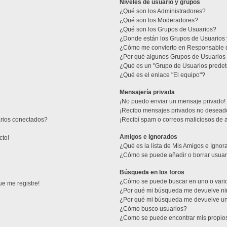
Niveles de usuario y grupos
¿Qué son los Administradores?
¿Qué son los Moderadores?
¿Qué son los Grupos de Usuarios?
¿Donde están los Grupos de Usuarios 
¿Cómo me convierto en Responsable 
¿Por qué algunos Grupos de Usuarios 
¿Qué es un "Grupo de Usuarios prede
¿Qué es el enlace "El equipo"?
Mensajería privada
¡No puedo enviar un mensaje privado!
¡Recibo mensajes privados no desead
arios conectados?
¡Recibí spam o correos maliciosos de a
Amigos e Ignorados
cto!
¿Qué es la lista de Mis Amigos e Igno
¿Cómo se puede añadir o borrar usuari
Búsqueda en los foros
¿Cómo se puede buscar en uno o vario
ue me registre!
¿Por qué mi búsqueda me devuelve ni
¿Por qué mi búsqueda me devuelve un
¿Cómo busco usuarios?
¿Como se puede encontrar mis propio