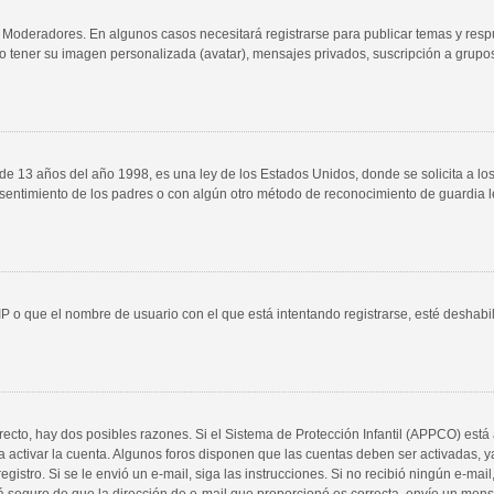
y Moderadores. En algunos casos necesitará registrarse para publicar temas y resp
mo tener su imagen personalizada (avatar), mensajes privados, suscripción a grupo
3 años del año 1998, es una ley de los Estados Unidos, donde se solicita a los si
consentimiento de los padres o con algún otro método de reconocimiento de guardia l
IP o que el nombre de usuario con el que está intentando registrarse, esté deshabi
recto, hay dos posibles razones. Si el Sistema de Protección Infantil (APPCO) está 
a activar la cuenta. Algunos foros disponen que las cuentas deben ser activadas, 
e registro. Si se le envió un e-mail, siga las instrucciones. Si no recibió ningún e-
está seguro de que la dirección de e-mail que proporcionó es correcta, envíe un men