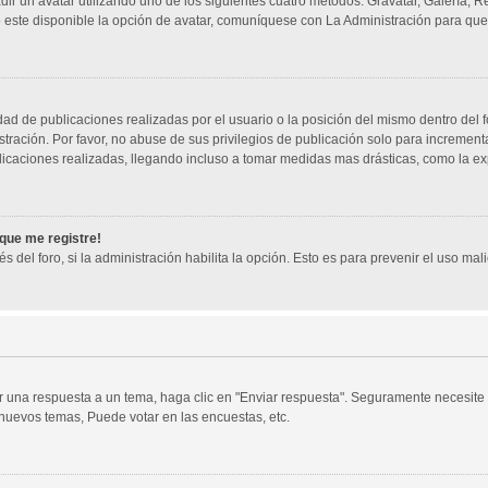
dir un avatar utilizando uno de los siguientes cuatro métodos: Gravatar, Galería, 
este disponible la opción de avatar, comuníquese con La Administración para que
d de publicaciones realizadas por el usuario o la posición del mismo dentro del f
ración. Por favor, no abuse de sus privilegios de publicación solo para incrementa
icaciones realizadas, llegando incluso a tomar medidas mas drásticas, como la exp
 que me registre!
s del foro, si la administración habilita la opción. Esto es para prevenir el uso ma
 una respuesta a un tema, haga clic en "Enviar respuesta". Seguramente necesite r
nuevos temas, Puede votar en las encuestas, etc.