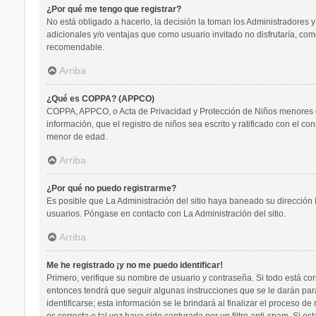
¿Por qué me tengo que registrar?
No está obligado a hacerlo, la decisión la toman los Administradores 
adicionales y/o ventajas que como usuario invitado no disfrutaría, co
recomendable.
Arriba
¿Qué es COPPA? (APPCO)
COPPA, APPCO, o Acta de Privacidad y Protección de Niños menores de 1
información, que el registro de niños sea escrito y ratificado con el 
menor de edad.
Arriba
¿Por qué no puedo registrarme?
Es posible que La Administración del sitio haya baneado su dirección 
usuarios. Póngase en contacto con La Administración del sitio.
Arriba
Me he registrado ¡y no me puedo identificar!
Primero, verifique su nombre de usuario y contraseña. Si todo está cor
entonces tendrá que seguir algunas instrucciones que se le darán par
identificarse; esta información se le brindará al finalizar el proceso d
es correcta o tal vez haya sido capturada por un filtro anti-spam. Si 