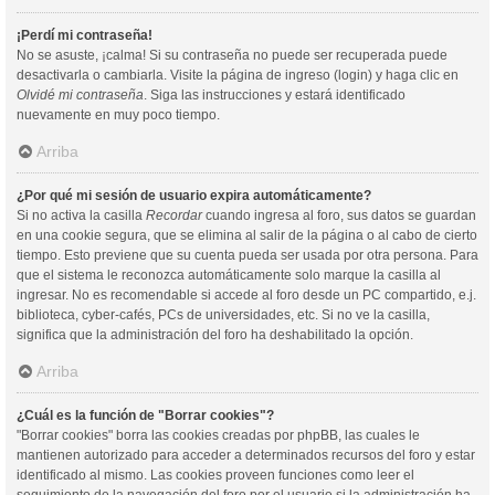
¡Perdí mi contraseña!
No se asuste, ¡calma! Si su contraseña no puede ser recuperada puede
desactivarla o cambiarla. Visite la página de ingreso (login) y haga clic en
Olvidé mi contraseña
. Siga las instrucciones y estará identificado
nuevamente en muy poco tiempo.
Arriba
¿Por qué mi sesión de usuario expira automáticamente?
Si no activa la casilla
Recordar
cuando ingresa al foro, sus datos se guardan
en una cookie segura, que se elimina al salir de la página o al cabo de cierto
tiempo. Esto previene que su cuenta pueda ser usada por otra persona. Para
que el sistema le reconozca automáticamente solo marque la casilla al
ingresar. No es recomendable si accede al foro desde un PC compartido, e.j.
biblioteca, cyber-cafés, PCs de universidades, etc. Si no ve la casilla,
significa que la administración del foro ha deshabilitado la opción.
Arriba
¿Cuál es la función de "Borrar cookies"?
"Borrar cookies" borra las cookies creadas por phpBB, las cuales le
mantienen autorizado para acceder a determinados recursos del foro y estar
identificado al mismo. Las cookies proveen funciones como leer el
seguimiento de la navegación del foro por el usuario si la administración ha