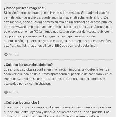
¿Puedo publicar imagenes?
Sí, las imágenes se pueden mostrar en sus mensajes. Si la administración
permite adjuntar archivos, puede subir la imagen directamente al foro. De
otra manera, debe guardar primero su foto en un servidor de acceso público,
e.j. http://www.ejemplo.com/mi-imagen.gif. No puede publicar imágenes que
se encuentren en su PC (a menos que sea un servidor de acceso público) ni
tampoco las que se encuentren guardadas bajo mecanismos de
autenticación, e.j. hotmail o yahoo correo, sitios protegidos por contraseñas,
etc. Para exhibir imágenes utilice el BBCode con la etiqueta [img].
Arriba
¿Qué son los anuncios globales?
Los anuncios globales contienen información importante y debería leerlos
cada vez que sea posible. Éstos aparecerán al principio de cada foro y en el
Panel de Control de Usuario. Los permisos para anuncios globales son
otorgados por La Administración.
Arriba
¿Qué son los anuncios?
Los anuncios muchas veces contienen información importante sobre el foro
que se encuentra leyendo y debería leerlos cada vez que sea posible. Los
anuncios aparecen al principio de cada página en el foro donde se