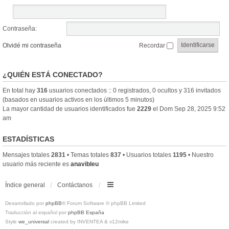
Contraseña:
Olvidé mi contraseña
Recordar
¿QUIÉN ESTÁ CONECTADO?
En total hay
316
usuarios conectados :: 0 registrados, 0 ocultos y 316 invitados
(basados en usuarios activos en los últimos 5 minutos)
La mayor cantidad de usuarios identificados fue
2229
el Dom Sep 28, 2025 9:52
am
ESTADÍSTICAS
Mensajes totales
2831
• Temas totales
837
• Usuarios totales
1195
• Nuestro
usuario más reciente es
anavibleu
Índice general
Contáctanos
Desarrollado por
phpBB
® Forum Software © phpBB Limited
Traducción al español por
phpBB España
Style
we_universal
created by INVENTEA & v12mike