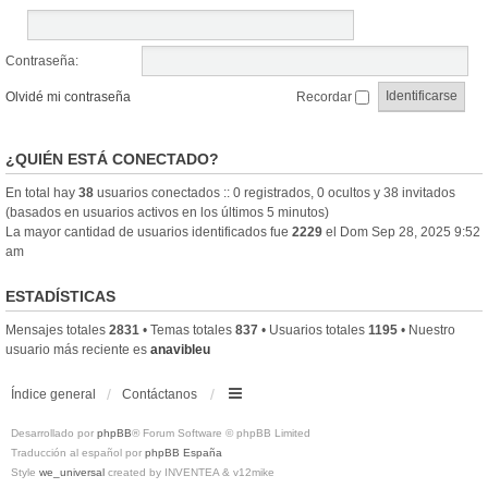
Contraseña:
Olvidé mi contraseña
Recordar
¿QUIÉN ESTÁ CONECTADO?
En total hay
38
usuarios conectados :: 0 registrados, 0 ocultos y 38 invitados
(basados en usuarios activos en los últimos 5 minutos)
La mayor cantidad de usuarios identificados fue
2229
el Dom Sep 28, 2025 9:52
am
ESTADÍSTICAS
Mensajes totales
2831
• Temas totales
837
• Usuarios totales
1195
• Nuestro
usuario más reciente es
anavibleu
Índice general
Contáctanos
Desarrollado por
phpBB
® Forum Software © phpBB Limited
Traducción al español por
phpBB España
Style
we_universal
created by INVENTEA & v12mike