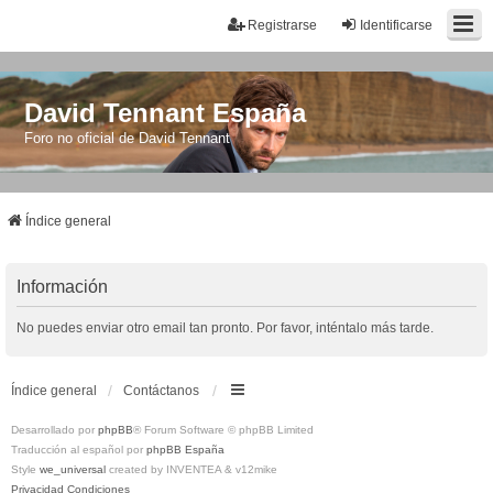
Registrarse
Identificarse
David Tennant España
Foro no oficial de David Tennant
Índice general
Información
No puedes enviar otro email tan pronto. Por favor, inténtalo más tarde.
Índice general
Contáctanos
Desarrollado por
phpBB
® Forum Software © phpBB Limited
Traducción al español por
phpBB España
Style
we_universal
created by INVENTEA & v12mike
Privacidad
Condiciones