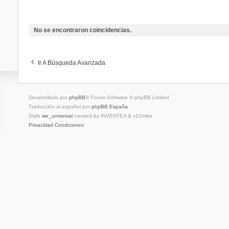
No se encontraron coincidencias.
Ir A Búsqueda Avanzada
Desarrollado por
phpBB
® Forum Software © phpBB Limited
Traducción al español por
phpBB España
Style
we_universal
created by INVENTEA & v12mike
Privacidad
Condiciones