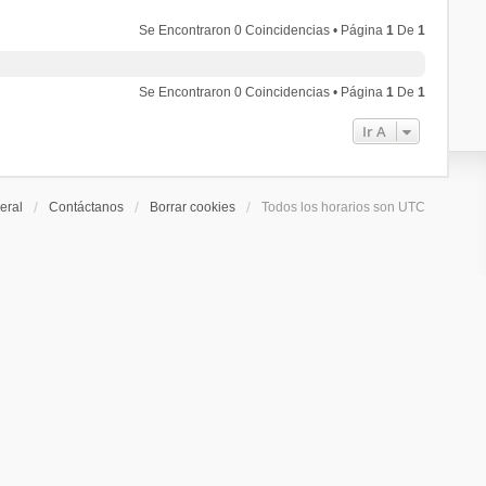
Se Encontraron 0 Coincidencias • Página
1
De
1
Se Encontraron 0 Coincidencias • Página
1
De
1
Ir A
eral
Contáctanos
Borrar cookies
Todos los horarios son
UTC