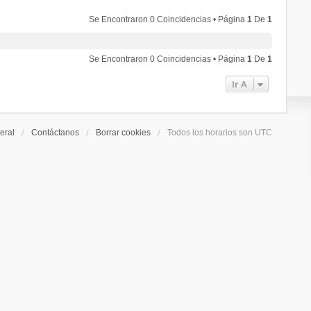
Se Encontraron 0 Coincidencias • Página
1
De
1
Se Encontraron 0 Coincidencias • Página
1
De
1
Ir A
eral
Contáctanos
Borrar cookies
Todos los horarios son
UTC