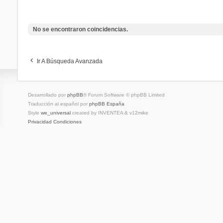
No se encontraron coincidencias.
Ir A Búsqueda Avanzada
Desarrollado por
phpBB
® Forum Software © phpBB Limited
Traducción al español por
phpBB España
Style
we_universal
created by INVENTEA & v12mike
Privacidad
Condiciones