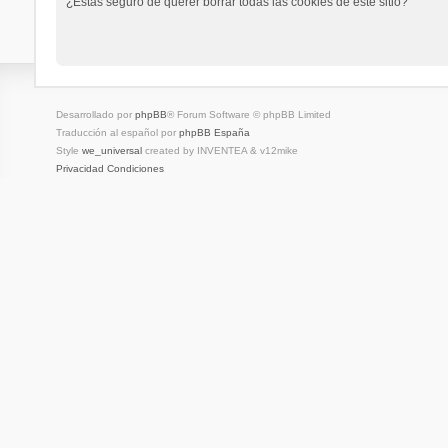
¿Estás seguro de querer borrar todas las cookies de este sitio?
Desarrollado por
phpBB
® Forum Software © phpBB Limited
Traducción al español por
phpBB España
Style
we_universal
created by INVENTEA & v12mike
Privacidad
Condiciones