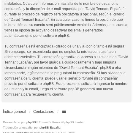
instalados. Cualquier información más allá de tu nombre de usuario, tu
contraseña y tu dirección de e-mail requerida por "David Tennant España"
durante el proceso de registro será obligatoria u opcional, según el criterio
de “David Tennant España”. En cualquier caso, tú tienes la opción de qué
información en su cuenta será públicamente exhibida. Además, en tu cuenta,
tienes la opción de activar o desactivar los emails generados
automáticamente por el software phpBB.
Tu contraseña está encriptada (cifrado de una vía) por lo tanto está segura.
Sin embargo, se recomienda que no emplee la misma contraseña en
diferentes websites. Tu contraseña garantiza el acceso a tu cuenta en "David
Tennant España", por favor guárdala cuidadosamente y bajo ninguna
circunstancia ningún miembro de "David Tennant España", phpBB u otra
tercera parte, legítimamente te preguntará tu contraseña. Si has olvidado la
contraseña de tu cuenta, puede usar el servicio "Olvidé mi contraseña"
provisto por el software phpBB. Este proceso te solicitará ingresar tu nombre
de usuario y tu email, luego el software phpBB generará una nueva
contraseña para recuperar tu cuenta.
Índice general
Contáctanos
Desarrollado por
phpBB
® Forum Software © phpBB Limited
Traducción al español por
phpBB España
Style
we_universal
created by INVENTEA & v12mike