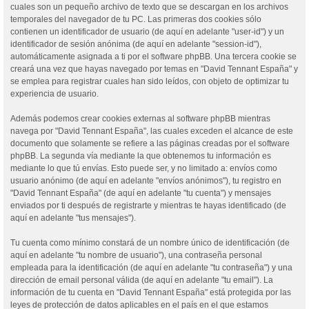
cuales son un pequeño archivo de texto que se descargan en los archivos
temporales del navegador de tu PC. Las primeras dos cookies sólo
contienen un identificador de usuario (de aquí en adelante "user-id") y un
identificador de sesión anónima (de aquí en adelante "session-id"),
automáticamente asignada a ti por el software phpBB. Una tercera cookie se
creará una vez que hayas navegado por temas en "David Tennant España" y
se emplea para registrar cuales han sido leídos, con objeto de optimizar tu
experiencia de usuario.
Además podemos crear cookies externas al software phpBB mientras
navega por "David Tennant España", las cuales exceden el alcance de este
documento que solamente se refiere a las páginas creadas por el software
phpBB. La segunda vía mediante la que obtenemos tu información es
mediante lo que tú envías. Esto puede ser, y no limitado a: envíos como
usuario anónimo (de aquí en adelante "envíos anónimos"), tu registro en
"David Tennant España" (de aquí en adelante "tu cuenta") y mensajes
enviados por ti después de registrarte y mientras te hayas identificado (de
aquí en adelante "tus mensajes").
Tu cuenta como mínimo constará de un nombre único de identificación (de
aquí en adelante "tu nombre de usuario"), una contraseña personal
empleada para la identificación (de aquí en adelante "tu contraseña") y una
dirección de email personal válida (de aquí en adelante "tu email"). La
información de tu cuenta en "David Tennant España" está protegida por las
leyes de protección de datos aplicables en el país en el que estamos