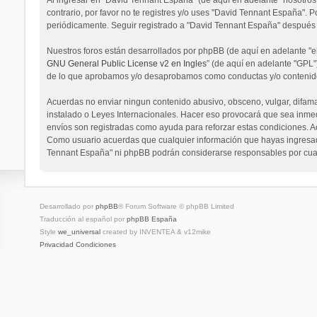
contrario, por favor no te registres y/o uses "David Tennant España".
periódicamente. Seguir registrado a "David Tennant España" después 
Nuestros foros están desarrollados por phpBB (de aquí en adelante "el
GNU General Public License v2 en Ingles
” (de aquí en adelante "GPL
de lo que aprobamos y/o desaprobamos como conductas y/o contenido 
Acuerdas no enviar ningun contenido abusivo, obsceno, vulgar, difamat
instalado o Leyes Internacionales. Hacer eso provocará que sea inmedi
envíos son registradas como ayuda para reforzar estas condiciones. A
Como usuario acuerdas que cualquier información que hayas ingresado
Tennant España" ni phpBB podrán considerarse responsables por cual
Desarrollado por
phpBB
® Forum Software © phpBB Limited
Traducción al español por
phpBB España
Style
we_universal
created by INVENTEA & v12mike
Privacidad
Condiciones