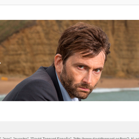
a
 "nos", "nuestro", "David Tennant España", "http://www.davidtennant.es/foro"), tú 