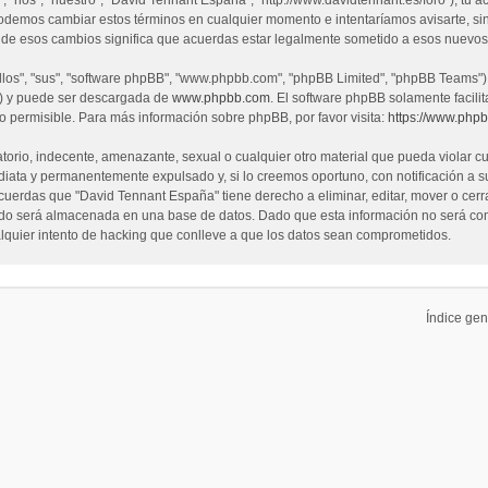
 Podemos cambiar estos términos en cualquier momento e intentaríamos avisarte, si
de esos cambios significa que acuerdas estar legalmente sometido a esos nuevos 
los", "sus", "software phpBB", "www.phpbb.com", "phpBB Limited", "phpBB Teams") el
") y puede ser descargada de
www.phpbb.com
. El software phpBB solamente facili
permisible. Para más información sobre phpBB, por favor visita:
https://www.php
orio, indecente, amenazante, sexual o cualquier otro material que pueda violar cu
ata y permanentemente expulsado y, si lo creemos oportuno, con notificación a su 
cuerdas que "David Tennant España" tiene derecho a eliminar, editar, mover o ce
 será almacenada en una base de datos. Dado que esta información no será compa
quier intento de hacking que conlleve a que los datos sean comprometidos.
Índice gen