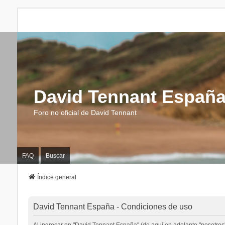
David Tennant Españ
Foro no oficial de David Tennant
FAQ
Buscar
Índice general
David Tennant España - Condiciones de uso
Al ingresar en "David Tennant España" (de aquí en adelante "nosotros",