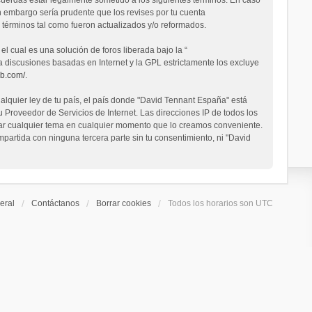
n embargo sería prudente que los revises por tu cuenta
términos tal como fueron actualizados y/o reformados.
 cual es una solución de foros liberada bajo la “
ta discusiones basadas en Internet y la GPL estrictamente los excluye
bb.com/
.
alquier ley de tu país, el país donde "David Tennant España" está
Proveedor de Servicios de Internet. Las direcciones IP de todos los
rrar cualquier tema en cualquier momento que lo creamos conveniente.
rtida con ninguna tercera parte sin tu consentimiento, ni "David
eral
Contáctanos
Borrar cookies
Todos los horarios son
UTC