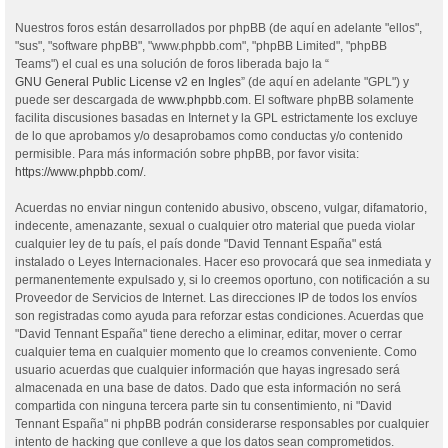
Nuestros foros están desarrollados por phpBB (de aquí en adelante "ellos",
"sus", "software phpBB", "www.phpbb.com", "phpBB Limited", "phpBB
Teams") el cual es una solución de foros liberada bajo la “
GNU General Public License v2 en Ingles
” (de aquí en adelante "GPL") y
puede ser descargada de
www.phpbb.com
. El software phpBB solamente
facilita discusiones basadas en Internet y la GPL estrictamente los excluye
de lo que aprobamos y/o desaprobamos como conductas y/o contenido
permisible. Para más información sobre phpBB, por favor visita:
https://www.phpbb.com/
.
Acuerdas no enviar ningun contenido abusivo, obsceno, vulgar, difamatorio,
indecente, amenazante, sexual o cualquier otro material que pueda violar
cualquier ley de tu país, el país donde "David Tennant España" está
instalado o Leyes Internacionales. Hacer eso provocará que sea inmediata y
permanentemente expulsado y, si lo creemos oportuno, con notificación a su
Proveedor de Servicios de Internet. Las direcciones IP de todos los envíos
son registradas como ayuda para reforzar estas condiciones. Acuerdas que
"David Tennant España" tiene derecho a eliminar, editar, mover o cerrar
cualquier tema en cualquier momento que lo creamos conveniente. Como
usuario acuerdas que cualquier información que hayas ingresado será
almacenada en una base de datos. Dado que esta información no será
compartida con ninguna tercera parte sin tu consentimiento, ni "David
Tennant España" ni phpBB podrán considerarse responsables por cualquier
intento de hacking que conlleve a que los datos sean comprometidos.