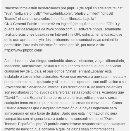
Nuestros foros están desarrollados por phpBB (de aquí en adelante "ellos",
"sus", "software phpBB", "www.phpbb.com", "phpBB Limited", "phpBB
Teams") el cual es una solución de foros liberada bajo la “
GNU General Public License v2 en Ingles
” (de aquí en adelante "GPL") y
puede ser descargada de
www.phpbb.com
. El software phpBB solamente
facilita discusiones basadas en Internet y la GPL estrictamente los excluye
de lo que aprobamos y/o desaprobamos como conductas y/o contenido
permisible. Para más información sobre phpBB, por favor visita:
https://www.phpbb.com/
.
Acuerdas no enviar ningun contenido abusivo, obsceno, vulgar, difamatorio,
indecente, amenazante, sexual o cualquier otro material que pueda violar
cualquier ley de tu país, el país donde "David Tennant España" está
instalado o Leyes Internacionales. Hacer eso provocará que sea inmediata y
permanentemente expulsado y, si lo creemos oportuno, con notificación a su
Proveedor de Servicios de Internet. Las direcciones IP de todos los envíos
son registradas como ayuda para reforzar estas condiciones. Acuerdas que
"David Tennant España" tiene derecho a eliminar, editar, mover o cerrar
cualquier tema en cualquier momento que lo creamos conveniente. Como
usuario acuerdas que cualquier información que hayas ingresado será
almacenada en una base de datos. Dado que esta información no será
compartida con ninguna tercera parte sin tu consentimiento, ni "David
Tennant España" ni phpBB podrán considerarse responsables por cualquier
intento de hacking que conlleve a que los datos sean comprometidos.