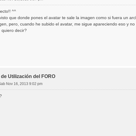
ecto!! ^^
isto que donde pones el avatar te sale la imagen como si fuera un arc
en, pero, cuando he subido el avatar, me sigue apareciendo eso y no sé
 quiero decir?
de Utilización del FORO
Sab Nov 16, 2013 9:02 pm
?