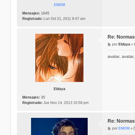
EMDM
Mensajes:
1645
Registrado:
Lun Oct 31, 2011 9:47 am
Re: Normas 
M
por
Eldaya
»
e
n
avatar, avatar
s
a
j
e
Eldaya
Mensajes:
35
Registrado:
Jue Nov 14, 2013 10:58 pm
Re: Normas 
M
por
EMDM
»
e