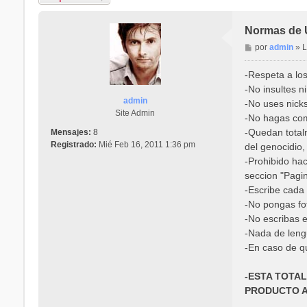
Normas de U
M
por
admin
»
L
e
n
-Respeta a lo
s
-No insultes ni
a
admin
-No uses nicks
j
Site Admin
-No hagas come
e
-Quedan totalm
Mensajes:
8
Registrado:
Mié Feb 16, 2011 1:36 pm
del genocidio,
-Prohibido hac
seccion "Pagi
-Escribe cada
-No pongas fot
-No escribas e
-Nada de lengu
-En caso de q
-ESTA TOTA
PRODUCTO A