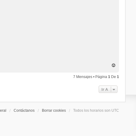
A
r
r
7 Mensajes • Página
1
De
1
i
b
Ir A
a
eral
Contáctanos
Borrar cookies
Todos los horarios son
UTC