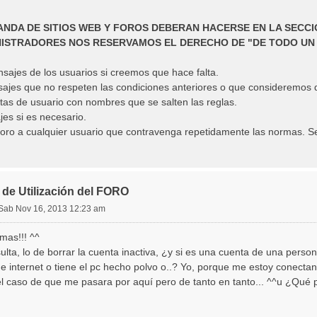
ANDA DE SITIOS WEB Y FOROS DEBERAN HACERSE EN LA SECCI
ISTRADORES NOS RESERVAMOS EL DERECHO DE "DE TODO UN
nsajes de los usuarios si creemos que hace falta.
sajes que no respeten las condiciones anteriores o que consideremos 
tas de usuario con nombres que se salten las reglas.
es si es necesario.
foro a cualquier usuario que contravenga repetidamente las normas. S
de Utilización del FORO
Sab Nov 16, 2013 12:23 am
mas!!! ^^
lta, lo de borrar la cuenta inactiva, ¿y si es una cuenta de una pers
e internet o tiene el pc hecho polvo o..? Yo, porque me estoy conecta
el caso de que me pasara por aquí pero de tanto en tanto... ^^u ¿Qué