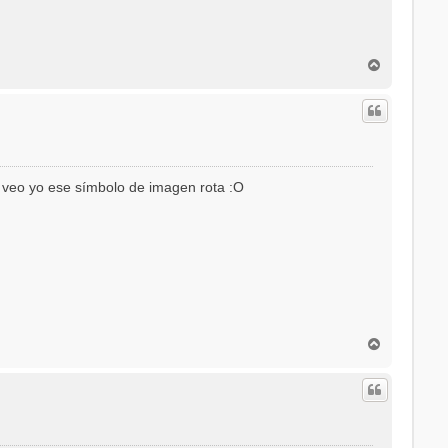
A
r
r
i
b
a
e veo yo ese símbolo de imagen rota :O
A
r
r
i
b
a