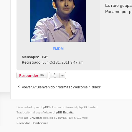
n
Es raro guapa,
s
Pasame por pri
a
j
e
EMDM
Mensajes:
1645
Registrado:
Lun Oct 31, 2011 9:47 am
Responder
Volver A “Bienvenido / Normas : Welcome / Rules”
Desarrollado por
phpBB
® Forum Software © phpBB Limited
Traducción al español por
phpBB España
Style
we_universal
created by INVENTEA & v12mike
Privacidad
Condiciones