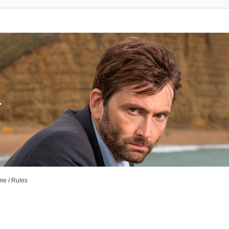
a
me / Rules