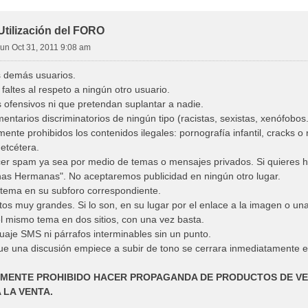
tilización del FORO
un Oct 31, 2011 9:08 am
s demás usuarios.
 faltes al respeto a ningún otro usuario.
 ofensivos ni que pretendan suplantar a nadie.
ntarios discriminatorios de ningún tipo (racistas, sexistas, xenófobos..
ente prohibidos los contenidos ilegales: pornografía infantil, cracks o
 etcétera.
er spam ya sea por medio de temas o mensajes privados. Si quieres hac
nas Hermanas". No aceptaremos publicidad en ningún otro lugar.
 tema en su subforo correspondiente.
os muy grandes. Si lo son, en su lugar por el enlace a la imagen o un
l mismo tema en dos sitios, con una vez basta.
aje SMS ni párrafos interminables sin un punto.
ue una discusión empiece a subir de tono se cerrara inmediatamente e
LMENTE PROHIBIDO HACER PROPAGANDA DE PRODUCTOS DE VE
 LA VENTA.