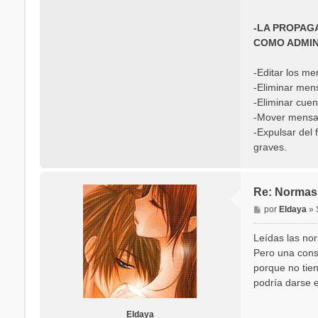
-LA PROPAG
COMO ADMIN
-Editar los me
-Eliminar men
-Eliminar cuen
-Mover mensaj
-Expulsar del 
graves.
Re: Normas 
M
por
Eldaya
»
e
n
Leídas las nor
s
Pero una consu
a
porque no tien
j
podría darse 
e
Eldaya