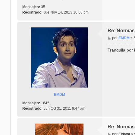
Mensajes:
35
Registrado:
Jue Nov 14, 2013 10:58 pm
Re: Normas 
M
por
EMDM
»
e
n
Tranquila por 
s
a
j
e
EMDM
Mensajes:
1645
Registrado:
Lun Oct 31, 2011 9:47 am
Re: Normas 
M
por
Eldaya
»