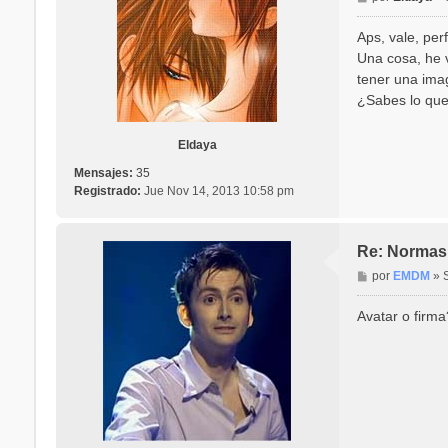
e
n
Aps, vale, perf
s
Una cosa, he v
a
tener una imag
j
¿Sabes lo que
e
Eldaya
Mensajes:
35
Registrado:
Jue Nov 14, 2013 10:58 pm
Re: Normas 
M
por
EMDM
»
e
n
Avatar o firma
s
a
j
e