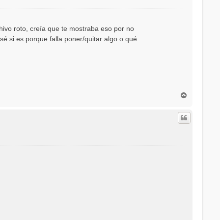
hivo roto, creía que te mostraba eso por no
 si es porque falla poner/quitar algo o qué...
A
r
r
i
b
a