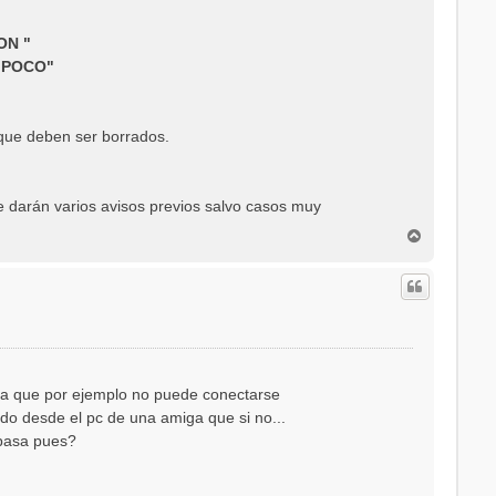
ON "
 POCO"
que deben ser borrados.
e darán varios avisos previos salvo casos muy
A
r
r
i
b
a
ona que por ejemplo no puede conectarse
ndo desde el pc de una amiga que si no...
 pasa pues?