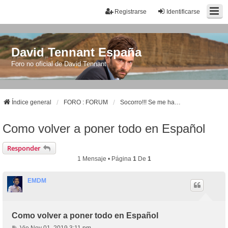
Registrarse
Identificarse
David Tennant España
Foro no oficial de David Tennant
Índice general
FORO : FORUM
Socorro!!! Se me ha cambiado el idioma
Como volver a poner todo en Español
Responder
1 Mensaje • Página
1
De
1
EMDM
Como volver a poner todo en Español
M
Vie Nov 01, 2019 3:11 pm