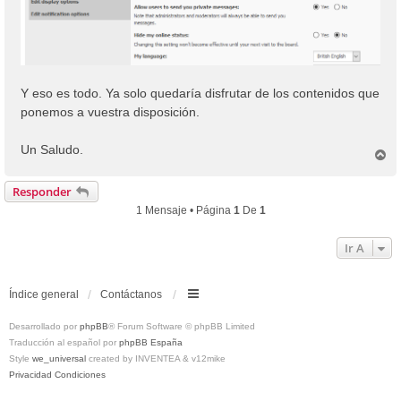
Y eso es todo. Ya solo quedaría disfrutar de los contenidos que
ponemos a vuestra disposición.
Un Saludo.
A
r
r
Responder
i
1 Mensaje • Página
1
De
1
b
a
Ir A
Índice general
Contáctanos
Desarrollado por
phpBB
® Forum Software © phpBB Limited
Traducción al español por
phpBB España
Style
we_universal
created by INVENTEA & v12mike
Privacidad
Condiciones